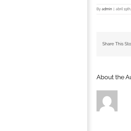
By
admin
|
abril 19th
Share This Sto
About the A