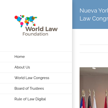
Skip
Nueva York
to
content
Law Congr
Home
About Us
View
Larger
World Law Congress
Image
Board of Trustees
Rule of Law Digital