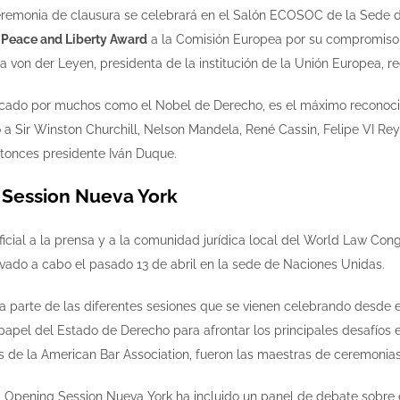
ceremonia de clausura se celebrará en el Salón ECOSOC de la Sede de 
 Peace and Liberty Award
a la Comisión Europea por su compromiso c
a von der Leyen, presidenta de la institución de la Unión Europea, r
ficado por muchos como el Nobel de Derecho, es el máximo reconoci
 a Sir Winston Churchill, Nelson Mandela, René Cassin, Felipe VI Re
ntonces presidente Iván Duque.
 Session Nueva York
ficial a la prensa y a la comunidad jurídica local del World Law Con
vado a cabo el pasado 13 de abril en la sede de Naciones Unidas.
a parte de las diferentes sesiones que se vienen celebrando desde e
apel del Estado de Derecho para afrontar los principales desafíos en
s de la American Bar Association, fueron las maestras de ceremonias
 Opening Session Nueva York ha incluido un panel de debate sobre el