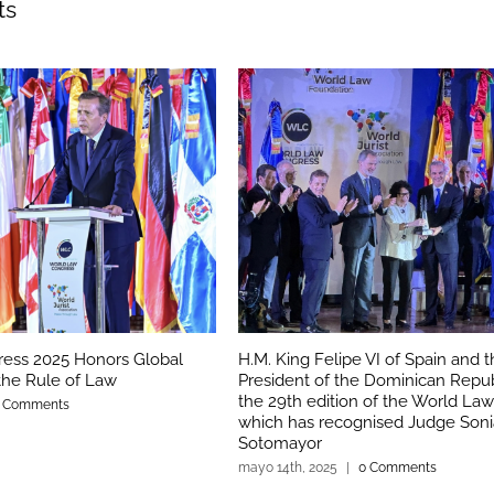
ts
ess 2025 Honors Global
H.M. King Felipe VI of Spain and 
he Rule of Law
President of the Dominican Repub
the 29th edition of the World La
 Comments
which has recognised Judge Soni
Sotomayor
mayo 14th, 2025
|
0 Comments