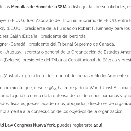
de las
Medallas de Honor de la WJA
a distinguidas personalidades, en
yer (EE.UU.): Juez Asociado del Tribunal Supremo de EE.UU. entre l
dy (EE.UU.): presidente de la Fundación Robert F. Kennedy para lo
chez Galán (España): presidente de Iberdrola.
ner (Canadá): presidente del Tribunal Supremo de Canadá.
o (Uruguay): secretario general de la Organización de Estados Amer
n (Bélgica): presidente del Tribunal Constitucional de Bélgica y pr
on (Australia): presidente del Tribunal de Tierras y Medio Ambiente d
conocimiento que, desde 1965, ha entregado la World Jurist Associat
 ámbito jurídico como de la defensa de los derechos humanos y que 
rados, fiscales, jueces, académicos, abogados, directores de organ
mpliamente a la consecución de los objetivos de la organización.
ld Law Congress Nueva York
, puedes registrarte
aquí.