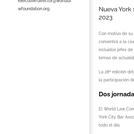
executive.director@worldla
Nueva York 
wfoundation.org
2023
Con motivo de su 
convertirá a la c
incluidos jefes d
temas de actualid
La 28ª edición del
la participación 
Dos jornada
El World Law Cong
York City Bar Ass
todo el día.