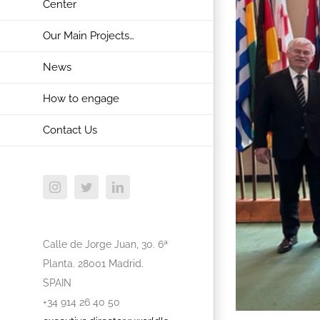
Center
Our Main Projects…
News
How to engage
Contact Us
Instagram
Twitter
LinkedIn
Calle de Jorge Juan, 30. 6ª
Planta. 28001 Madrid.
SPAIN
+34 914 26 40 50