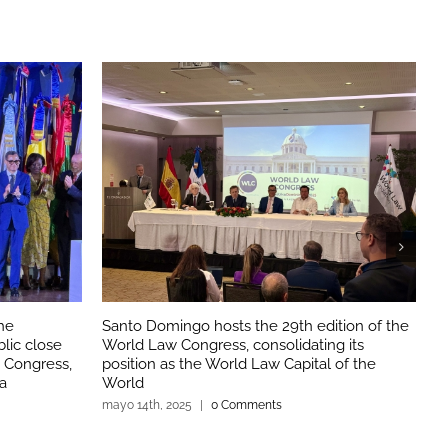
the
Santo Domingo hosts the 29th edition of the
S
lic close
World Law Congress, consolidating its
C
w Congress,
position as the World Law Capital of the
ma
a
World
mayo 14th, 2025
|
0 Comments