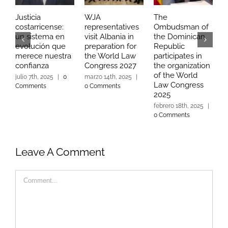
Justicia
WJA
The
H
costarricense:
representatives
Ombudsman of
S
un sistema en
visit Albania in
the Dominican
a
evolución que
preparation for
Republic
d
merece nuestra
the World Law
participates in
t
confianza
Congress 2027
the organization
A
of the World
julio 7th, 2025
|
0
marzo 14th, 2025
|
f
Law Congress
Comments
0 Comments
0
2025
febrero 18th, 2025
|
0 Comments
Leave A Comment
Comment